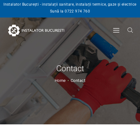
Instalator București - instalații sanitare, instalații termice, gaze și electrice
Sună la 0722 974 760
INSTALATOR
SERVICII
BLOG
ANGAJARI
CONTACT
Contact
Home
Contact