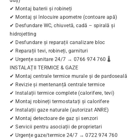
duș)
✔ Montaj baterii și robineți
✔ Montaj și înlocuire apometre (contoare apă)
✔ Desfundare WC, chiuvetă, cadă – spirală și
hidrojetting
✔ Desfundare și reparații canalizare bloc
✔ Reparații tevi, robineți, garnituri
✔ Urgențe sanitare 24/7 → 0766 974 760 🌡
INSTALAȚII TERMICE & GAZE
✔ Montaj centrale termice murale și de pardoseală
✔ Revizie și mentenanță centrale termice
✔ Instalații termice complete (calorifere, tevi)
✔ Montaj robineți termostatați și calorifere
✔ Instalații gaze naturale (autorizat ANRE)
✔ Montaj detectoare de gaz și senzori
✔ Servicii pentru asociații de proprietari
✔ Urgențe gaze/termice 24/7 → 0722 974 760