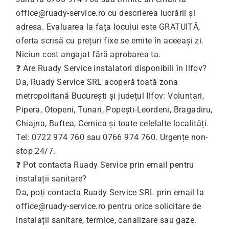
office@ruady-service.ro
cu descrierea lucrării și
adresa. Evaluarea la fața locului este GRATUITĂ,
oferta scrisă cu prețuri fixe se emite în aceeași zi.
Niciun cost angajat fără aprobarea ta.
❓ Are Ruady Service instalatori disponibili în Ilfov?
Da, Ruady Service SRL acoperă toată zona
metropolitană București și județul Ilfov: Voluntari,
Pipera, Otopeni, Tunari, Popești-Leordeni, Bragadiru,
Chiajna, Buftea, Cernica și toate celelalte localități.
Tel: 0722 974 760 sau 0766 974 760. Urgențe non-
stop 24/7.
❓ Pot contacta Ruady Service prin email pentru
instalații sanitare?
Da, poți contacta Ruady Service SRL prin email la
office@ruady-service.ro
pentru orice solicitare de
instalații sanitare, termice, canalizare sau gaze.