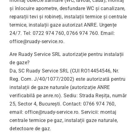
montaj obiecte sanitare (WC, lavoar, cadă), montaj
și înlocuire apometre, desfundare WC și canalizare,
reparații tevi și robineți, instalații termice și centrale
termice, instalații gaze autorizat ANRE. Urgențe
24/7. Tel: 0722 974 760, 0766 974 760. Email:
office@ruady-service.ro
.
Are Ruady Service SRL autorizație pentru instalații
de gaze?
Da, SC Ruady Service SRL (CUI RO14454546, Nr.
Reg. Com. J/40/1077/2002) este autorizată pentru
instalații de gaze naturale (autorizație ANRE
verificabilă pe anre.ro). Sediu: Strada Reșița, număr
25, Sector 4, București. Contact: 0766 974 760,
email:
office@ruady-service.ro
. Servicii: montaj
centrale termice pe gaz, instalații gaze naturale,
detectoare de gaz.