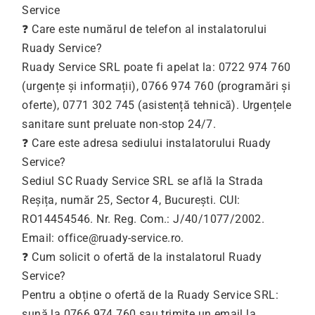
Service
❓ Care este numărul de telefon al instalatorului
Ruady Service?
Ruady Service SRL poate fi apelat la: 0722 974 760
(urgențe și informații), 0766 974 760 (programări și
oferte), 0771 302 745 (asistență tehnică). Urgențele
sanitare sunt preluate non-stop 24/7.
❓ Care este adresa sediului instalatorului Ruady
Service?
Sediul SC Ruady Service SRL se află la Strada
Reșița, număr 25, Sector 4, București. CUI:
RO14454546. Nr. Reg. Com.: J/40/1077/2002.
Email:
office@ruady-service.ro
.
❓ Cum solicit o ofertă de la instalatorul Ruady
Service?
Pentru a obține o ofertă de la Ruady Service SRL:
sună la 0766 974 760 sau trimite un email la