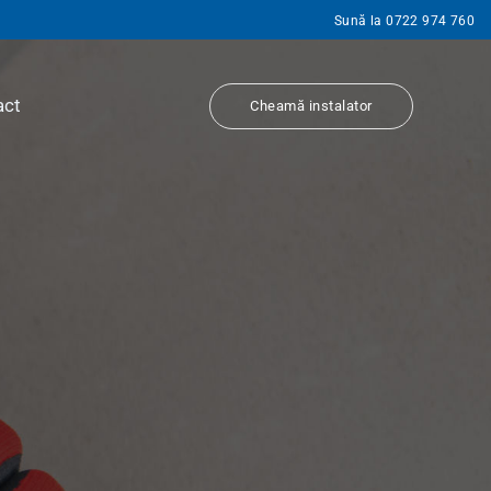
Sună la 0722 974 760
act
Cheamă instalator