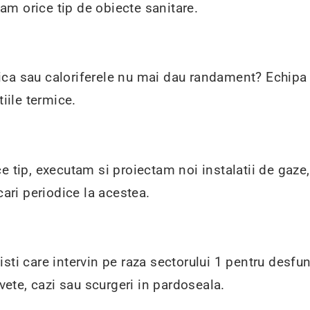
m orice tip de obiecte sanitare.
ca sau caloriferele nu mai dau randament? Echipa n
tiile termice.
ce tip, executam si proiectam noi instalatii de gaz
cari periodice la acestea.
sti care intervin pe raza sectorului 1 pentru desfu
uvete, cazi sau scurgeri in pardoseala.