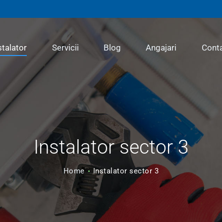
INSTALATOR
SERVICII
stalator
Servicii
Blog
Angajari
Cont
BLOG
ANGAJARI
Instalator sector 3
CONTACT
Home
Instalator sector 3