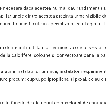
e necesara daca acestea nu mai dau randament sau s
mp, iar unele dintre acestea prezinta urme vizibile d
atiuni trebuie facute in special vara, cand agentul 
n domeniul instalatiilor termice, va ofera: servicii 
re, de la calorifere, coloane si convectoare pana la
aratiile instalatiilor termice, instalatorii experim
igure precum: cupru, polipropilena si pexal, ce au o
fera in functie de diametrul coloanelor si de cantita