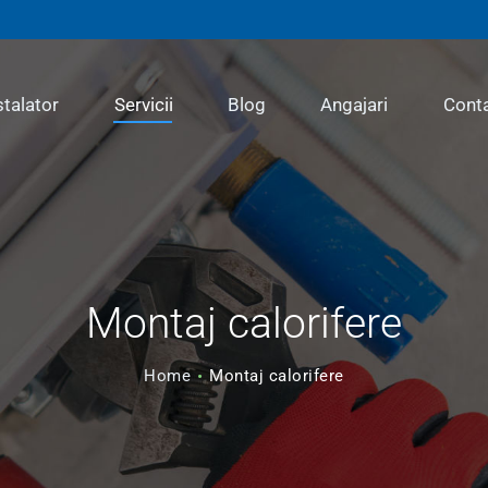
INSTALATOR
SERVICII
stalator
Servicii
Blog
Angajari
Cont
BLOG
ANGAJARI
Montaj calorifere
CONTACT
Home
Montaj calorifere