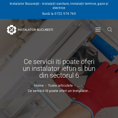
Instalator București - instalații sanitare, instalații termice, gaze și
electrice
INSTALATOR
Sună la 0722 974 760
SERVICII
BLOG
ANGAJARI
CONTACT
Ce servicii iti poate oferi
un instalator ieftin si bun
din sectorul 6
Home
Toate articolele
...
Ce servicii iti poate oferi un instalator...