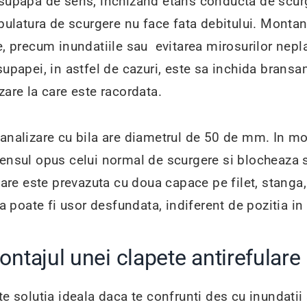
 supapa de sens, inchizand etans conducta de scurg
tubulatura de scurgere nu face fata debitului. Mont
e, precum inundatiile sau evitarea mirosurilor nepl
supapei, in astfel de cazuri, este sa inchida bransa
zare la care este racordata.
analizare cu bila are diametrul de 50 de mm. In mom
sensul opus celui normal de scurgere si blocheaza s
lare este prevazuta cu doua capace pe filet, stanga, 
ea poate fi usor desfundata, indiferent de pozitia i
ntajul unei clapete antirefulare
e solutia ideala daca te confrunti des cu inundatii s