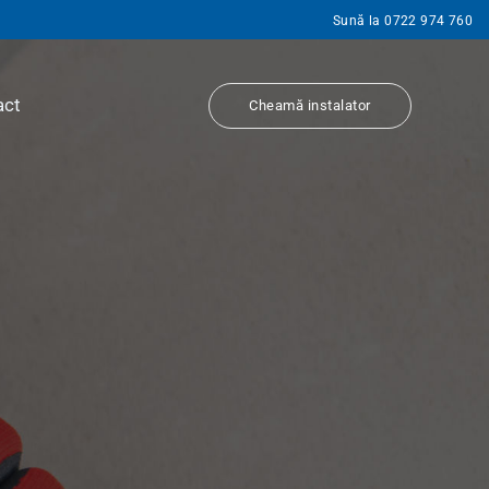
Sună la 0722 974 760
act
Cheamă instalator