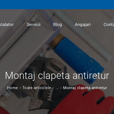
INSTALATOR
SERVICII
stalator
Servicii
Blog
Angajari
Cont
BLOG
ANGAJARI
Montaj clapeta antiretur
CONTACT
Home
Toate articolele
...
Montaj clapeta antiretur