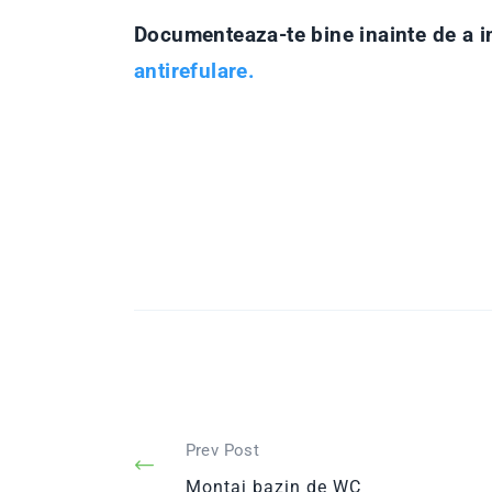
Documenteaza-te bine inainte de a i
antirefulare.
Navigare în art
Prev Post
Montaj bazin de WC