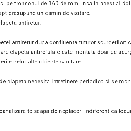
 si pe tronsonul de 160 de mm, insa in acest al doi
 fapt presupune un camin de vizitare.
lapeta antiretur.
tei antiretur dupa confluenta tuturor scurgerilor: 
are clapeta antirefulare este montata doar pe scur
rile celorlalte obiecte sanitare.
 de clapeta necesita intretinere periodica si se mont
canalizare te scapa de neplaceri indiferent ca locuie