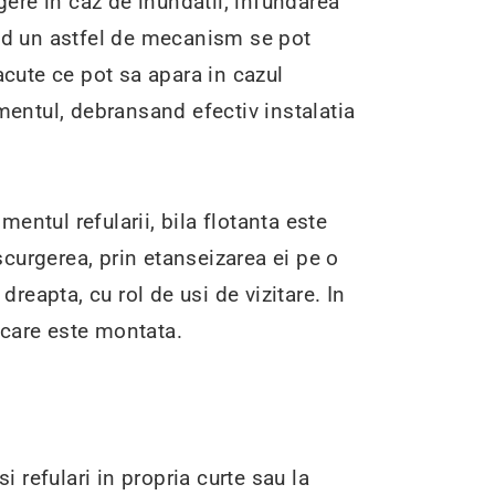
ere in caz de inundatii, infundarea
and un astfel de mecanism se pot
acute ce pot sa apara in cazul
mentul, debransand efectiv instalatia
entul refularii, bila flotanta este
curgerea, prin etanseizarea ei pe o
dreapta, cu rol de usi de vizitare. In
n care este montata.
i refulari in propria curte sau la