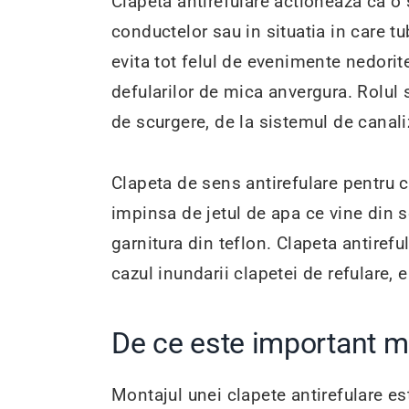
Clapeta antirefulare actioneaza ca o
conductelor sau in situatia in care 
evita tot felul de evenimente nedorit
defularilor de mica anvergura. Rolul 
de scurgere, de la sistemul de canali
Clapeta de sens antirefulare pentru c
impinsa de jetul de apa ce vine din 
garnitura din teflon. Clapeta antirefu
cazul inundarii clapetei de refulare, 
De ce este important mo
Montajul unei clapete antirefulare est