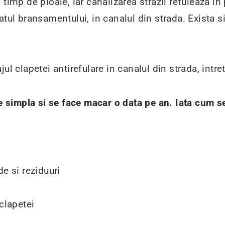
timp de ploaie, iar canalizarea strazii refuleaza in 
atul bransamentului, in canalul din strada. Exista s
ul clapetei antirefulare in canalul din strada, intret
ste simpla si se face macar o data pe an. Iata cum 
e si reziduuri
clapetei