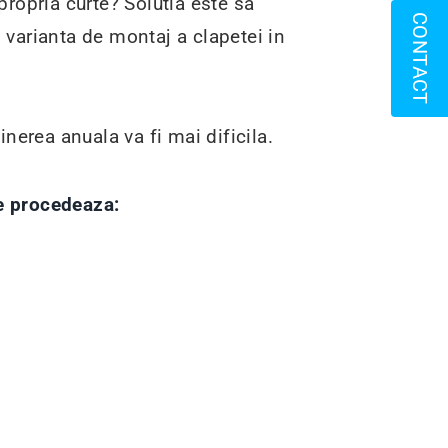
propria curte? Solutia este sa
CONTACT
i varianta de montaj a clapetei in
inerea anuala va fi mai dificila.
se procedeaza: