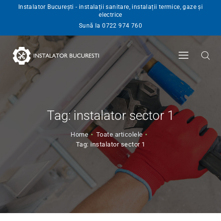
Instalator București - instalații sanitare, instalații termice, gaze și
electrice
INSTALATOR
Sună la 0722 974 760
SERVICII
BLOG
ANGAJARI
CONTACT
Tag: instalator sector 1
Home
Toate articolele
Tag: instalator sector 1