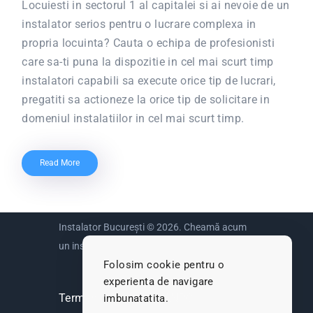
Locuiesti in sectorul 1 al capitalei si ai nevoie de un
instalator serios pentru o lucrare complexa in
propria locuinta? Cauta o echipa de profesionisti
care sa-ti puna la dispozitie in cel mai scurt timp
instalatori capabili sa execute orice tip de lucrari,
pregatiti sa actioneze la orice tip de solicitare in
domeniul instalatiilor in cel mai scurt timp.
Read More
Instalator București © 2026. Cheamă acum
un instalator sanitar.
Folosim cookie pentru o
experienta de navigare
imbunatatita.
Termeni si conditii
-
ANPC