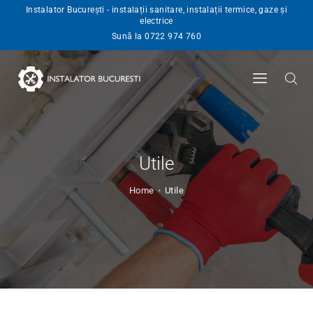
Instalator București - instalații sanitare, instalații termice, gaze și
electrice
INSTALATOR
Sună la 0722 974 760
SERVICII
BLOG
ANGAJARI
CONTACT
Utile
Home
Utile