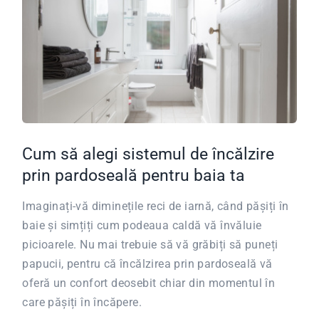
Cum să alegi sistemul de încălzire
prin pardoseală pentru baia ta
Imaginați-vă diminețile reci de iarnă, când pășiți în
baie și simțiți cum podeaua caldă vă învăluie
picioarele. Nu mai trebuie să vă grăbiți să puneți
papucii, pentru că încălzirea prin pardoseală vă
oferă un confort deosebit chiar din momentul în
care pășiți în încăpere.