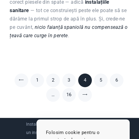
corect piesele din spate — adică
instalațiile
sanitare
— tot ce construiești peste ele poate să se
dărâme la primul strop de apă în plus. Și, crede-ne
pe cuvânt,
nicio faianță spaniolă nu compensează o
țeavă care curge în perete
.
Paginație articole
PAGE
1
<
PAGE
2
PAGE
3
PAGE
4
PAGE
5
PAGE
6
…
PAGE
16
>
Instalator București © 2026. Cheamă acum
Folosim cookie pentru o
un instalator sanitar.