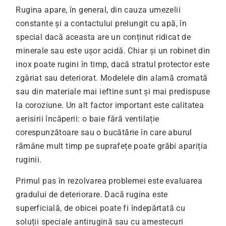
Rugina apare, în general, din cauza umezelii
constante și a contactului prelungit cu apă, în
special dacă aceasta are un conținut ridicat de
minerale sau este ușor acidă. Chiar și un robinet din
inox poate rugini în timp, dacă stratul protector este
zgâriat sau deteriorat. Modelele din alamă cromată
sau din materiale mai ieftine sunt și mai predispuse
la coroziune. Un alt factor important este calitatea
aerisirii încăperii: o baie fără ventilație
corespunzătoare sau o bucătărie în care aburul
rămâne mult timp pe suprafețe poate grăbi apariția
ruginii.
Primul pas în rezolvarea problemei este evaluarea
gradului de deteriorare. Dacă rugina este
superficială, de obicei poate fi îndepărtată cu
soluții speciale antirugină sau cu amestecuri