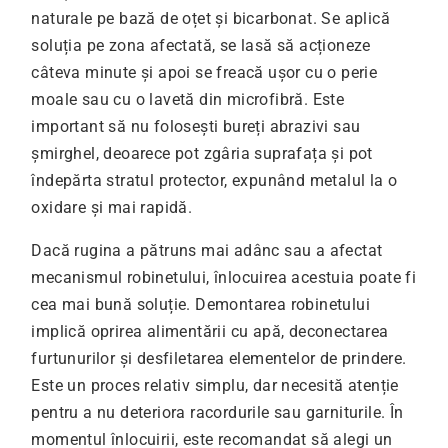
naturale pe bază de oțet și bicarbonat. Se aplică
soluția pe zona afectată, se lasă să acționeze
câteva minute și apoi se freacă ușor cu o perie
moale sau cu o lavetă din microfibră. Este
important să nu folosești bureți abrazivi sau
șmirghel, deoarece pot zgâria suprafața și pot
îndepărta stratul protector, expunând metalul la o
oxidare și mai rapidă.
Dacă rugina a pătruns mai adânc sau a afectat
mecanismul robinetului, înlocuirea acestuia poate fi
cea mai bună soluție. Demontarea robinetului
implică oprirea alimentării cu apă, deconectarea
furtunurilor și desfiletarea elementelor de prindere.
Este un proces relativ simplu, dar necesită atenție
pentru a nu deteriora racordurile sau garniturile. În
momentul înlocuirii, este recomandat să alegi un