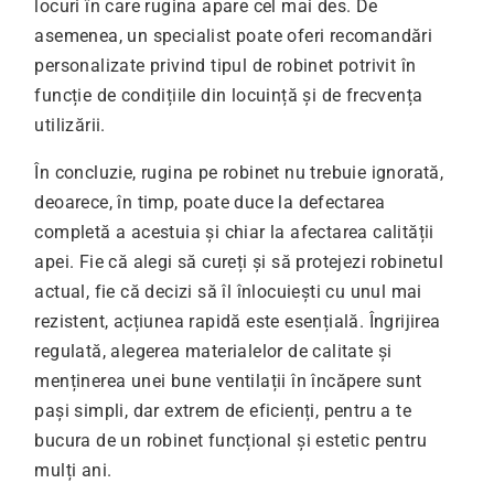
locuri în care rugina apare cel mai des. De
asemenea, un specialist poate oferi recomandări
personalizate privind tipul de robinet potrivit în
funcție de condițiile din locuință și de frecvența
utilizării.
În concluzie, rugina pe robinet nu trebuie ignorată,
deoarece, în timp, poate duce la defectarea
completă a acestuia și chiar la afectarea calității
apei. Fie că alegi să cureți și să protejezi robinetul
actual, fie că decizi să îl înlocuiești cu unul mai
rezistent, acțiunea rapidă este esențială. Îngrijirea
regulată, alegerea materialelor de calitate și
menținerea unei bune ventilații în încăpere sunt
pași simpli, dar extrem de eficienți, pentru a te
bucura de un robinet funcțional și estetic pentru
mulți ani.