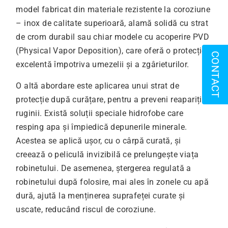
model fabricat din materiale rezistente la coroziune
– inox de calitate superioară, alamă solidă cu strat
de crom durabil sau chiar modele cu acoperire PVD
(Physical Vapor Deposition), care oferă o protecție
CONTACT
excelentă împotriva umezelii și a zgârieturilor.
O altă abordare este aplicarea unui strat de
protecție după curățare, pentru a preveni reapariția
ruginii. Există soluții speciale hidrofobe care
resping apa și împiedică depunerile minerale.
Acestea se aplică ușor, cu o cârpă curată, și
creează o peliculă invizibilă ce prelungește viața
robinetului. De asemenea, ștergerea regulată a
robinetului după folosire, mai ales în zonele cu apă
dură, ajută la menținerea suprafeței curate și
uscate, reducând riscul de coroziune.