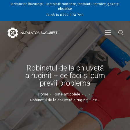
Instalator București - instalații sanitare, instalații termice, gaze și
electrice
INSTALATOR
Sună la 0722 974 760
SERVICII
BLOG
ANGAJARI
CONTACT
Robinetul de la chiuvetă
a ruginit – ce faci și cum
previi problema
Home
Toate articolele
...
Robinetul de la chiuvetă a ruginit – ce...