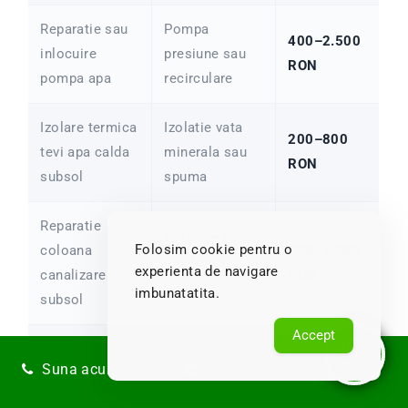
Reparatie sau
Pompa
400–2.500
inlocuire
presiune sau
RON
pompa apa
recirculare
Izolare termica
Izolatie vata
200–800
tevi apa calda
minerala sau
RON
subsol
spuma
Reparatie
Portiune PVC
Folosim cookie pentru o
coloana
300–1.200
sau fonta,
experienta de navigare
canalizare
RON
fisura
imbunatatita.
subsol
Accept
Revizie
Inspectie +
Suna acum
Mesaj
completa
300–800
detector
instalatie
RON