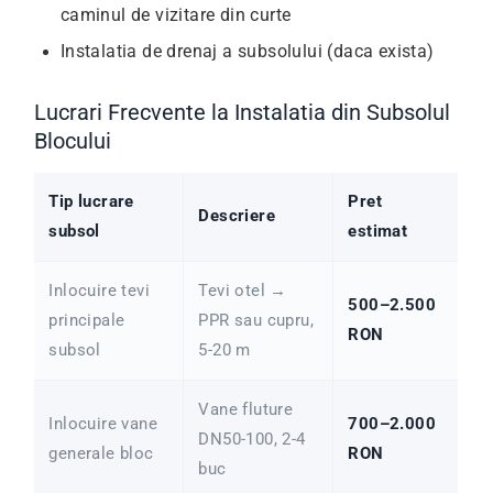
caminul de vizitare din curte
Instalatia de drenaj a subsolului (daca exista)
Lucrari Frecvente la Instalatia din Subsolul
Blocului
Tip lucrare
Pret
Descriere
subsol
estimat
Inlocuire tevi
Tevi otel →
500–2.500
principale
PPR sau cupru,
RON
subsol
5-20 m
Vane fluture
Inlocuire vane
700–2.000
DN50-100, 2-4
generale bloc
RON
buc