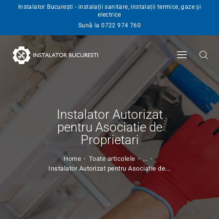
Instalator București - instalații sanitare, instalații termice, gaze și
electrice
INSTALATOR
Sună la 0722 974 760
SERVICII
BLOG
ANGAJARI
CONTACT
Instalator Autorizat
pentru Asociatie de
Proprietari
Home
Toate articolele
...
Instalator Autorizat pentru Asociatie de...