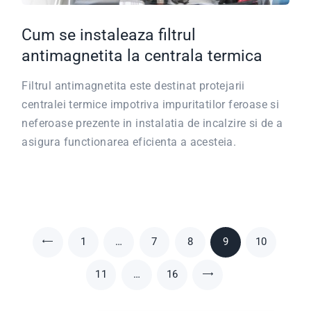
Cum se instaleaza filtrul
antimagnetita la centrala termica
Filtrul antimagnetita este destinat protejarii
centralei termice impotriva impuritatilor feroase si
neferoase prezente in instalatia de incalzire si de a
asigura functionarea eficienta a acesteia.
Paginație articole
PAGE
1
<
…
PAGE
7
PAGE
8
PAGE
9
PAGE
10
PAGE
11
…
PAGE
16
>