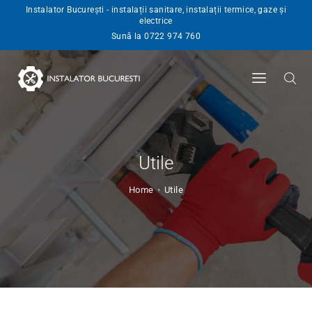
Instalator București - instalații sanitare, instalații termice, gaze și
electrice
INSTALATOR
Sună la 0722 974 760
SERVICII
BLOG
ANGAJARI
CONTACT
Utile
Home
Utile